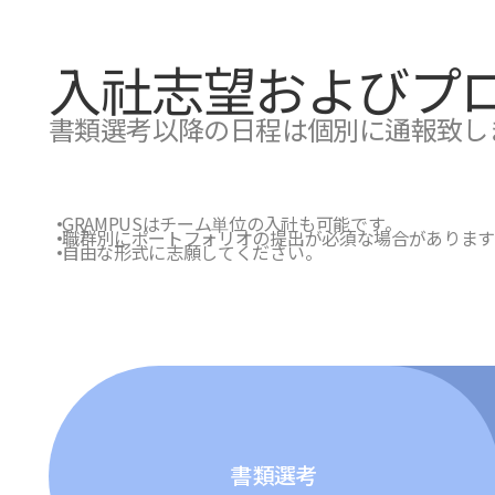
入社志望およびプ
書類選考以降の日程は個別に通報致し
GRAMPUSはチーム単位の入社も可能です。
職群別にポートフォリオの提出が必須な場合があります 
自由な形式に志願してください。
書類
選考