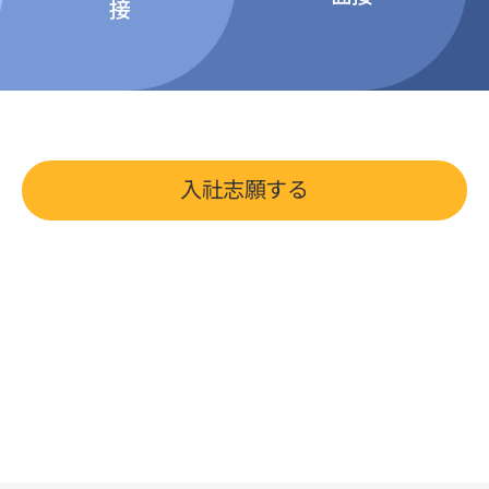
接
入社志願する