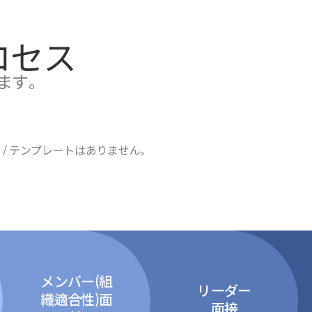
ロセス
ます。
/ テンプレートはありません。
メンバー(組
リーダー
織適合性)面
面接