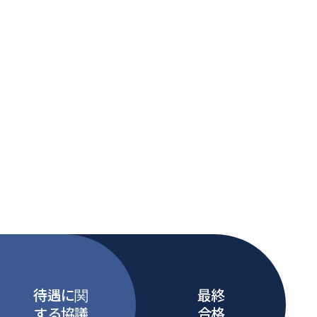
待遇に関
最終
する協議
合格